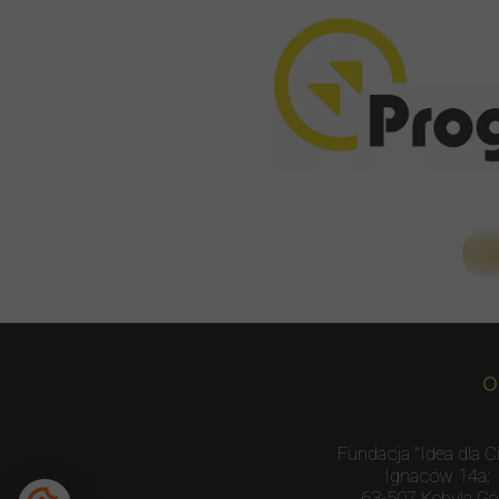
O
Fundacja "Idea dla Ci
Ignaców 14a;
63-507 Kobyla Gó