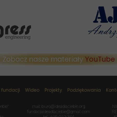
Zobacz nasze materiały
YouTube
 fundacji
Wideo
Projekty
Podziękowania
Kont
ebie"
mail: biuro@ideadlaciebie.org
NI
fundacjaideadlaciebie@gmail.com
RE
ra
tel.: 695-919-344
K