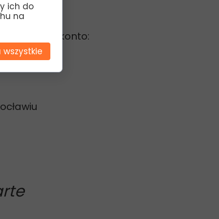
y ich do
chu na
nę na nasze konto:
 wszystkie
rocławiu
rte