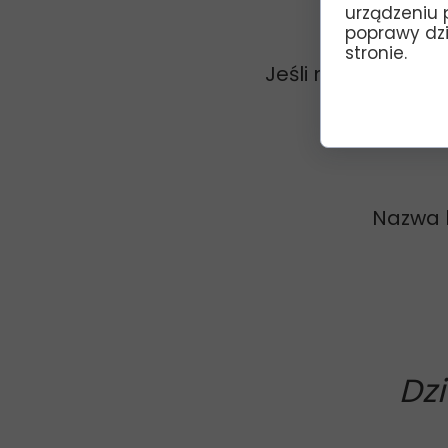
urządzeniu 
poprawy dzia
stronie.
Jeśli mieszkasz po
Nazwa b
Dz