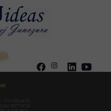
akt
P: 514-035-44-85
GON: 387713154
RS: 0000873691