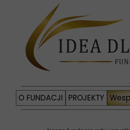
O FUNDACJI
PROJEKTY
Wesp
Nasza fundacja
Hejt? Nie w naszej gmin
Wesprzyj nas
SPLOT Wartości