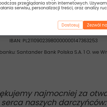
Tytuł przelewu:
Darowizna na cele statutowe
podczas przeglądania stron internetowych. Używam
łania serwisu, personalizacji treści, oraz analizy ru
za granicami Polski i chcesz wpłacić darowiz
Dostosuj
Zezwól na
Kod SWIFT banku: WBKPPLPP
IBAN: PL21109023980000000147363253
anku: Santander Bank Polska S.A. 1 O. we W
iękujemy najmocniej za otwa
serca naszych darczyńców: