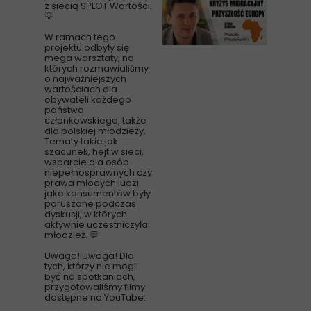
z siecią SPLOT Wartości.
💡
W ramach tego
projektu odbyły się
mega warsztaty, na
których rozmawialiśmy
o najważniejszych
wartościach dla
obywateli każdego
państwa
członkowskiego, także
dla polskiej młodzieży.
Tematy takie jak
szacunek, hejt w sieci,
wsparcie dla osób
niepełnosprawnych czy
prawa młodych ludzi
jako konsumentów były
poruszane podczas
dyskusji, w których
aktywnie uczestniczyła
młodzież. 💬
Uwaga! Uwaga! Dla
tych, którzy nie mogli
być na spotkaniach,
przygotowaliśmy filmy
dostępne na YouTube: