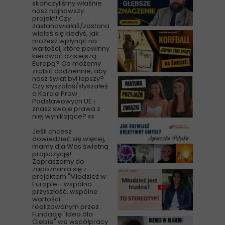
skończyliśmy właśnie
nasz najnowszy
projekt! Czy
zastanawiałaś/zastana
wiałeś się kiedyś, jak
możesz wpłynąć na
wartości, które powinny
kierować dzisiejszą
Europą? Co możemy
zrobić codziennie, aby
nasz świat był lepszy?
Czy słyszałaś/słyszałeś
o Karcie Praw
Podstawowych UE i
znasz swoje prawa z
niej wynikające? 📜
Jeśli chcesz
dowiedzieć się więcej,
mamy dla Was świetną
propozycję!
Zapraszamy do
zapoznania się z
projektem "Młodzież w
Europie - wspólna
przyszłość, wspólne
wartości"
realizowanym przez
Fundację "Idea dla
Ciebie" we współpracy